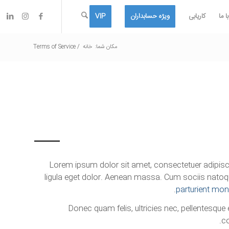
 ما
کاریابی
ویژه حسابداران
VIP
مکان شما:
خانه
/
Terms of Service
Lorem ipsum dolor sit amet, consectetuer adipi
ligula eget dolor. Aenean massa. Cum sociis natoq
parturient mon
Donec quam felis, ultricies nec, pellentesque 
c