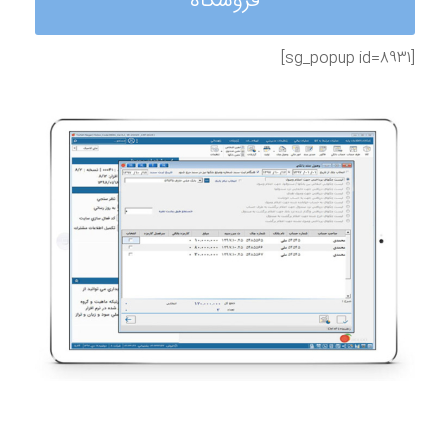
فروشگاه
[sg_popup id=8931]