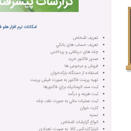
امکانات نرم افزار هلو ف
تعريف اشخاص
تعريف حساب های بانكي
چك های دريافتی و پرداختی
صدور فاكتور خريد
فروش و مرجوعی ها
استفاده از دستگاه باركدخوان
تهيه پرينت فاكتور به صورت فيش پرينت
ثبت سند اتوماتيك براي فاكتورها
ثبت هزينه و درآمد
ثبت عمليات مالي به صورت نقد، چك
كارت خوان
نسيه
انواع گزارشات اشخاص
انبار(كاردكس كالا به صورت تعدادی