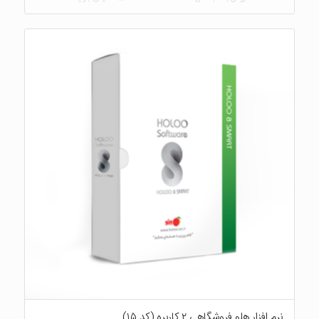
۵.۰۰
نرم افزار هلو فروشگاهی ۲ کاربره (کد ۱۵)