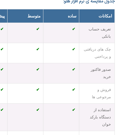
جدول مقایسه ی نرم افزار هلو:
امکانات
ساده
متوسط
پیش
تعریف حساب
✔
✔
✔
بانکی
چک های دریافتی
✔
✔
✔
و پرداختی
صدور فاکتور
✔
✔
✔
خرید
فروش و
✔
✔
✔
مرجوعی ها
استفاده از
✔
✔
✔
دستگاه بارکد
خوان