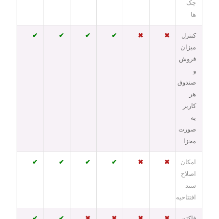
چک
ها
کنترل
✖
✖
✔
✔
✔
✔
میزان
فروش
و
صندوق
هر
کاربر
به
صورت
مجزا
امکان
✖
✖
✔
✔
✔
✔
اصلاح
سند
افتتاحیه
فاکتور
✖
✖
✖
✖
✔
✔