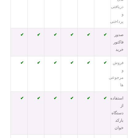
دریافتی
و
پرداختی
صدور
✔
✔
✔
✔
✔
✔
فاکتور
خرید
فروش
✔
✔
✔
✔
✔
✔
و
مرجوعی
ها
استفاده
✔
✔
✔
✔
✔
✔
از
دستگاه
بارکد
خوان