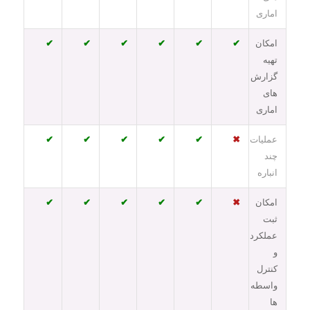
اماری
امکان
✔
✔
✔
✔
✔
✔
تهیه
گزارش
های
اماری
عملیات
✖
✔
✔
✔
✔
✔
چند
انباره
امکان
✖
✔
✔
✔
✔
✔
ثبت
عملکرد
و
کنترل
واسطه
ها