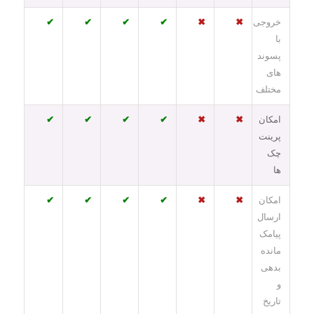
خروجی
✖
✖
✔
✔
✔
✔
با
پسوند
های
مختلف
امکان
✖
✖
✔
✔
✔
✔
پرینت
چک
ها
امکان
✖
✖
✔
✔
✔
✔
ارسال
پیامک
مانده
بدهی
و
تاریخ