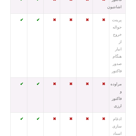
اشانتیون
پرینت
✖
✖
✖
✖
✔
✔
حواله
خروج
از
انبار
هنگام
صدور
فاکتور
مراوده
✖
✖
✖
✖
✔
✔
و
فاکتور
ارزی
ادغام
✖
✖
✖
✖
✔
✔
سازی
اسناد