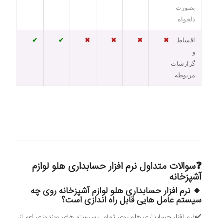
بصورت
دلخواه
اقساط
✖
✖
✖
✖
✔
✔
و
گزارشات
مربوطه
❓سوالات متداول نرم افزار حسابداری هلو لوازم
آشپزخانه
🔹 نرم افزار حسابداری هلو لوازم آشپزخانه روی چه
سیستم عامل هایی قابل راه اندازی است؟
​✔️نرم افزار حسابداری هلو روی تمامی سیستم های ویندوزی اعم از