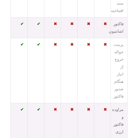
سند
افتتاحیه
فاکتور
✖
✖
✖
✖
✔
✔
اشانتیون
پرینت
✖
✖
✖
✖
✔
✔
حواله
خروج
از
انبار
هنگام
صدور
فاکتور
مراوده
✖
✖
✖
✖
✔
✔
و
فاکتور
ارزی