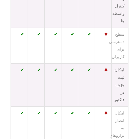
کنترل
واسطه
ها
سطح
✖
✔
✔
✔
✔
✔
دسترسی
برای
کاربران
امکان
✖
✔
✔
✔
✔
✔
ثبت
هزینه
در
فاکتور
امکان
✖
✔
✔
✔
✔
✔
اتصال
به
ترازوهای