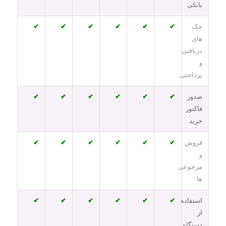
بانکی
چک
✔
✔
✔
✔
✔
✔
های
دریافتی
و
پرداختی
صدور
✔
✔
✔
✔
✔
✔
فاکتور
خرید
فروش
✔
✔
✔
✔
✔
✔
و
مرجوعی
ها
استفاده
✔
✔
✔
✔
✔
✔
از
دستگاه