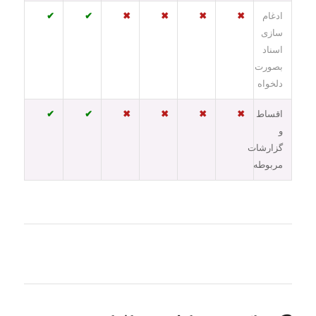
ادغام
✖
✖
✖
✖
✔
✔
سازی
اسناد
بصورت
دلخواه
اقساط
✖
✖
✖
✖
✔
✔
و
گزارشات
مربوطه