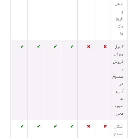
بدهی
و
تاریخ
چک
ها
کنترل
✖
✖
✔
✔
✔
✔
میزان
فروش
و
صندوق
هر
کاربر
به
صورت
مجزا
امکان
✖
✖
✔
✔
✔
✔
اصلاح