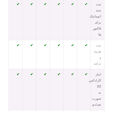
ثبت
✔
✔
✔
✔
✔
✔
سند
اتوماتیک
برای
فاکتور
ها
ثبت
✔
✔
✔
✔
✔
✔
هزینه
و
درامد
انبار
✔
✔
✔
✔
✔
✔
کارادکس
کالا
به
صورت
تعدادی