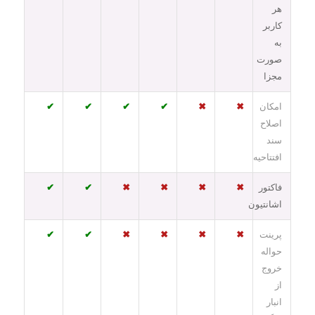
هر
کاربر
به
صورت
مجزا
امکان
✖
✖
✔
✔
✔
✔
اصلاح
سند
افتتاحیه
فاکتور
✖
✖
✖
✖
✔
✔
اشانتیون
پرینت
✖
✖
✖
✖
✔
✔
حواله
خروج
از
انبار