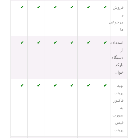
فروش
✔
✔
✔
✔
✔
✔
و
مرجوعی
ها
استفاده
✔
✔
✔
✔
✔
✔
از
دستگاه
بارکد
خوان
تهیه
✔
✔
✔
✔
✔
✔
پرینت
فاکتور
به
صورت
فیش
پرینت