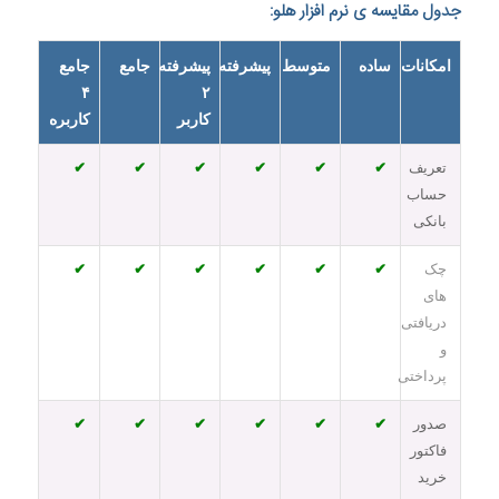
جدول مقایسه ی نرم افزار هلو:
امکانات
ساده
متوسط
پیشرفته
پیشرفته
جامع
جامع
۴
۲
کاربر
کاربره
تعریف
✔
✔
✔
✔
✔
✔
حساب
بانکی
چک
✔
✔
✔
✔
✔
✔
های
دریافتی
و
پرداختی
صدور
✔
✔
✔
✔
✔
✔
فاکتور
خرید