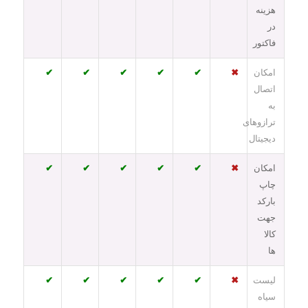
هزینه
در
فاکتور
امکان
✖
✔
✔
✔
✔
✔
اتصال
به
ترازوهای
دیجیتال
امکان
✖
✔
✔
✔
✔
✔
چاپ
بارکد
جهت
کالا
ها
لیست
✖
✔
✔
✔
✔
✔
سیاه