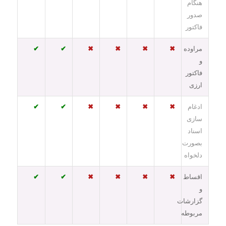
هنگام
صدور
فاکتور
مراوده
✖
✖
✖
✖
✔
✔
و
فاکتور
ارزی
ادغام
✖
✖
✖
✖
✔
✔
سازی
اسناد
بصورت
دلخواه
اقساط
✖
✖
✖
✖
✔
✔
و
گزارشات
مربوطه