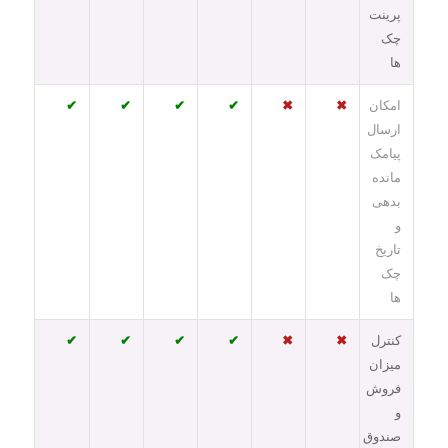
پرینت
چک
ها
امکان
✖
✖
✔
✔
✔
✔
ارسال
پیامک
مانده
بدهی
و
تاریخ
چک
ها
کنترل
✖
✖
✔
✔
✔
✔
میزان
فروش
و
صندوق